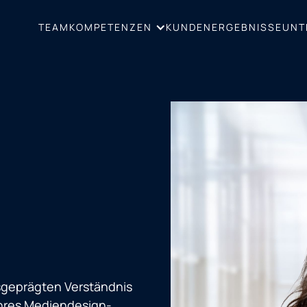
TEAM
KUNDENERGEBNISSE
UNT
KOMPETENZEN
usgeprägten Verständnis
ihres Mediendesign-