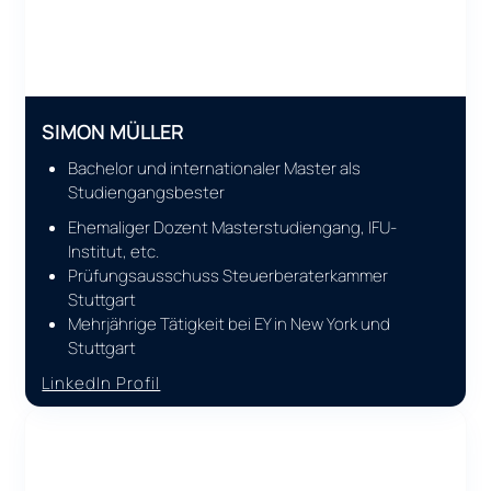
SIMON MÜLLER
Bachelor und internationaler Master als
Studiengangsbester
Ehemaliger Dozent Masterstudiengang, IFU-
Institut, etc.
Prüfungsausschuss Steuerberaterkammer
Stuttgart
Mehrjährige Tätigkeit bei EY in New York und
Stuttgart
LinkedIn Profil